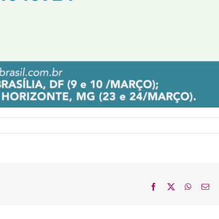
Facebook
X
WhatsA
E-
mai