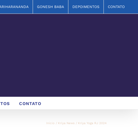
ARIHARANANDA
GONESH BABA
DEPOIMENTOS
CONTATO
NTOS
CONTATO
Início
Kriya News
Kriya Yoga RJ 2024