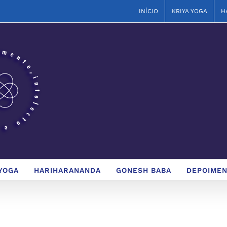
INÍCIO
KRIYA YOGA
H
YOGA
HARIHARANANDA
GONESH BABA
DEPOIME