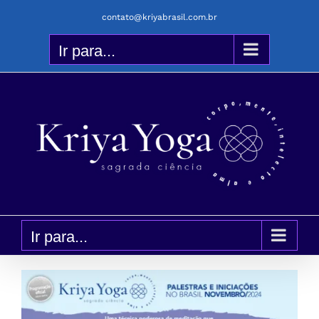
Ir
contato@kriyabrasil.com.br
para
o
Ir para...
conteúdo
Ir para...