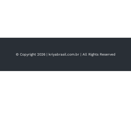
© Copyright
2026 |
kriyabrasil.com.br
| All Rights Reserved